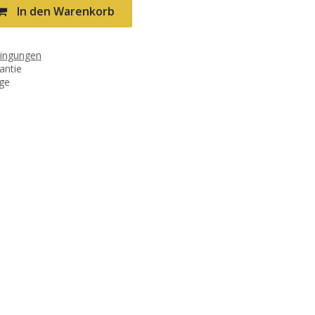
In den Warenkorb
dingungen
antie
age