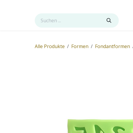
Zum Inhalt springen
Laden
Diensleistungen
Kontakt
Über uns
Alle Produkte
Formen
Fondantformen