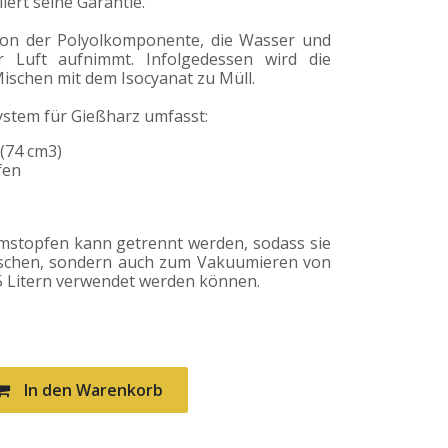
liert seine Garantie.
on der Polyolkomponente, die Wasser und
r Luft aufnimmt. Infolgedessen wird die
schen mit dem Isocyanat zu Müll.
stem für Gießharz umfasst:
(74 cm3)
fen
mstopfen kann getrennt werden, sodass sie
laschen, sondern auch zum Vakuumieren von
 5 Litern verwendet werden können.
In den Warenkorb